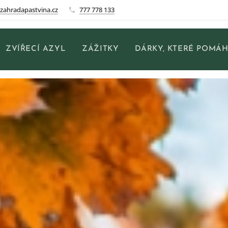
zahradapastvina.cz
777 778 133
ZVÍŘECÍ AZYL
ZÁŽITKY
DÁRKY, KTERÉ POMÁH