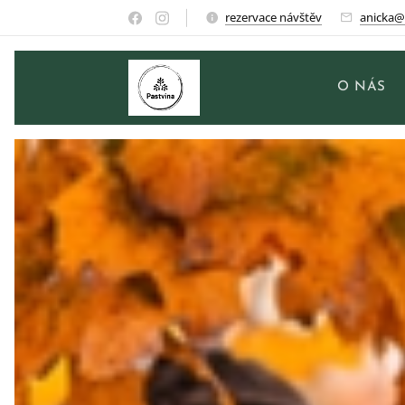
rezervace návštěv
anicka@
O NÁS