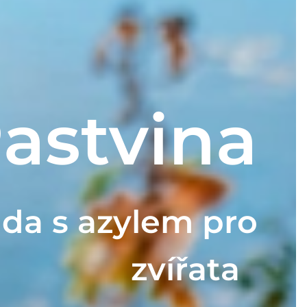
astvina
da s azylem pro
zvířata