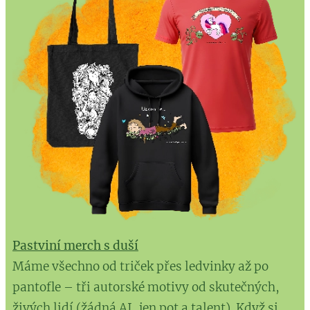
Pastviní merch s duší
Máme všechno od triček přes ledvinky až po
pantofle – tři autorské motivy od skutečných,
živých lidí (žádná AI, jen pot a talent). Když si