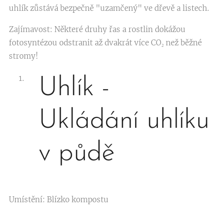
uhlík zůstává bezpečně "uzamčený" ve dřevě a listech.
Zajímavost: Některé druhy řas a rostlin dokážou
fotosyntézou odstranit až dvakrát více CO₂ než běžné
stromy!
Uhlík -
Ukládání uhlíku
v půdě
Umístění: Blízko kompostu