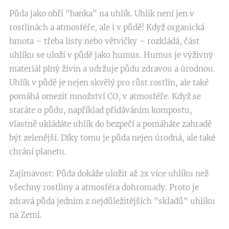
Půda jako obří "banka" na uhlík. Uhlík není jen v
rostlinách a atmosféře, ale i v půdě! Když organická
hmota – třeba listy nebo větvičky – rozkládá, část
uhlíku se uloží v půdě jako humus. Humus je výživný
materiál plný živin a udržuje půdu zdravou a úrodnou.
Uhlík v půdě je nejen skvělý pro růst rostlin, ale také
pomáhá omezit množství CO₂ v atmosféře. Když se
staráte o půdu, například přidáváním kompostu,
vlastně ukládáte uhlík do bezpečí a pomáháte zahradě
být zelenější. Díky tomu je půda nejen úrodná, ale také
chrání planetu.
Zajímavost: Půda dokáže uložit až 2x více uhlíku než
všechny rostliny a atmosféra dohromady. Proto je
zdravá půda jedním z nejdůležitějších "skladů" uhlíku
na Zemi.