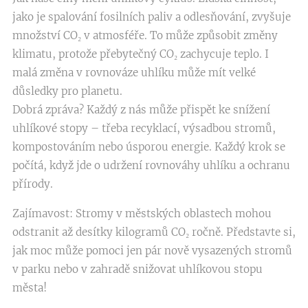
jako je spalování fosilních paliv a odlesňování, zvyšuje
množství CO₂ v atmosféře. To může způsobit změny
klimatu, protože přebytečný CO₂ zachycuje teplo. I
malá změna v rovnováze uhlíku může mít velké
důsledky pro planetu.
Dobrá zpráva? Každý z nás může přispět ke snížení
uhlíkové stopy – třeba recyklací, výsadbou stromů,
kompostováním nebo úsporou energie. Každý krok se
počítá, když jde o udržení rovnováhy uhlíku a ochranu
přírody.
Zajímavost: Stromy v městských oblastech mohou
odstranit až desítky kilogramů CO₂ ročně. Představte si,
jak moc může pomoci jen pár nově vysazených stromů
v parku nebo v zahradě snižovat uhlíkovou stopu
města!