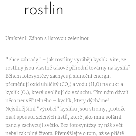
rostlin
Umístění: Záhon s listovou zeleninou
"Plíce zahrady" – jak rostliny vyrábějí kyslík. Víte, že
rostliny jsou vlastně takové přírodní továrny na kyslík?
Během fotosyntézy zachycují sluneční energii,
přeměňují oxid uhličitý (CO₂) a vodu (H₂O) na cukr a
kyslík (O₂), který uvolňují do vzduchu. Tím nám dávají
něco neuvěřitelného – kyslík, který dýcháme!
Nejsilnějšími "výrobci" kyslíku jsou stromy, protože
mají spoustu zelených listů, které jako mini solární
panely zachycují světlo. Bez fotosyntézy by náš svět
nebyl tak plný života. Přemýšlejte o tom, až se příště