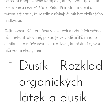
přírodní hnojiva nebo kompost, který uvolňuje dusík
postupně a neznečišťuje půdu. Přírodní hnojení s
mírou zajišťuje, že rostliny získají dusík bez rizika jeho
nadbytku.
Zajímavost: Některé řasy v jezerech a rybnících začnou
růst nekontrolovaně, pokud je ve vodě příliš mnoho
dusíku – to může vést k eutrofizaci, která dusí ryby a
ničí vodní ekosystém.
Dusík - Rozklad
organických
látek a dusík