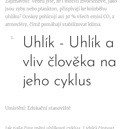
Zajímavost: Věděli jste, že i mořští živočichové, jako
jsou ryby nebo plankton, přispívají ke koloběhu
uhlíku? Oceány pohlcují asi 30 % všech emisí CO₂ z
atmosféry, čímž pomáhají stabilizovat klima.
Uhlík - Uhlík a
vliv člověka na
jeho cyklus
Umístění: Edukační stanoviště
Jak naše činy mění uhlíkový cyklus. Lidská činnost,