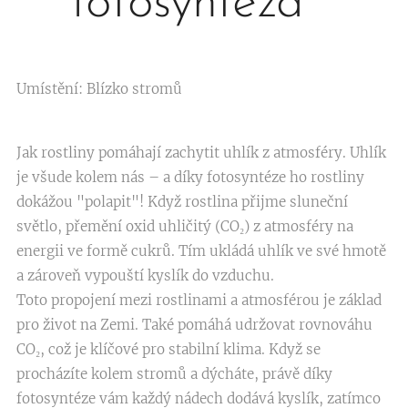
fotosyntéza
Umístění: Blízko stromů
Jak rostliny pomáhají zachytit uhlík z atmosféry. Uhlík
je všude kolem nás – a díky fotosyntéze ho rostliny
dokážou "polapit"! Když rostlina přijme sluneční
světlo, přemění oxid uhličitý (CO₂) z atmosféry na
energii ve formě cukrů. Tím ukládá uhlík ve své hmotě
a zároveň vypouští kyslík do vzduchu.
Toto propojení mezi rostlinami a atmosférou je základ
pro život na Zemi. Také pomáhá udržovat rovnováhu
CO₂, což je klíčové pro stabilní klima. Když se
procházíte kolem stromů a dýcháte, právě díky
fotosyntéze vám každý nádech dodává kyslík, zatímco