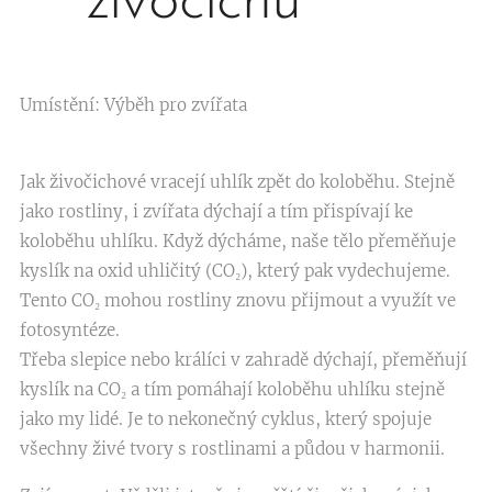
živočichů
Umístění: Výběh pro zvířata
Jak živočichové vracejí uhlík zpět do koloběhu. Stejně
jako rostliny, i zvířata dýchají a tím přispívají ke
koloběhu uhlíku. Když dýcháme, naše tělo přeměňuje
kyslík na oxid uhličitý (CO₂), který pak vydechujeme.
Tento CO₂ mohou rostliny znovu přijmout a využít ve
fotosyntéze.
Třeba slepice nebo králíci v zahradě dýchají, přeměňují
kyslík na CO₂ a tím pomáhají koloběhu uhlíku stejně
jako my lidé. Je to nekonečný cyklus, který spojuje
všechny živé tvory s rostlinami a půdou v harmonii.