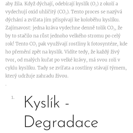
aby žila. Když dýchají, odebírají kyslík (O₂) z okolí a
vydechují oxid uhličitý (CO₂). Tento proces se nazývá
dýchání a zvířata jím přispívají ke koloběhu kyslíku.
Zajímavost: jedna kráva vydechne denně tolik CO₂, že
by to stačilo na růst jednoho velkého stromu po celý
rok! Tento CO₂ pak využívají rostliny k fotosyntéze, kde
ho přemění zpět na kyslík. Vidíte tedy, že každý živý
tvor, od malých kuřat po velké krávy, má svou roli v
cyklu kyslíku. Tady se zvířata a rostliny stávají týmem,
který udržuje zahradu živou.
.
Kyslík -
Degradace