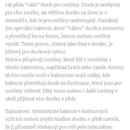
Jak půda "váže" dusík pro rostliny. Dusík je nezbytný
pro růst rostlin, ale většina dusíku na Zemi je v
atmosféře, kde je pro rostliny nedostupný. Pomáhají
jim speciální bakterie, které "vážou" dusík z atmosféry
a přeměňují ho na formu, kterou mohou rostliny
využít. Tento proces, známý jako fixace dusíku, je
klíčový pro dusíkový cyklus.
Nejvíce přispívají rostliny, které žijí v symbióze s
těmito bakteriemi, například hrách nebo fazole. Kořeny
těchto rostlin tvoří s bakteriemi malá uzlíky, kde
bakterie přeměňují dusík na dusičnany, které jsou pro
rostliny výživné. Díky tomu mohou i další rostliny v
okolí přijímat více dusíku z půdy.
Zajímavost: Symbiotické bakterie v kořenových
uzlících mohou zvýšit hladinu dusíku v půdě natolik,
že ji přirozeně obohacují pro celé pole nebo záhon.