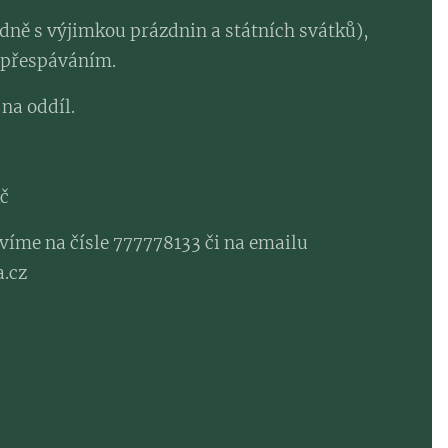
ýdně s výjimkou prázdnin a státních svátků),
s přespáváním.
 na oddíl.
Kč
íme na čísle 777778133 či na emailu
.cz