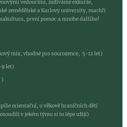
novými vedoucími, zažíváme exkurze,
České zemědělské a Karlovy university, machři
makulturu, první pomoc a mnoho dalšího!
:
kový mix, vhodné pro sourozence, 5-12 let)
-9 let)
 )
píše orientační, u věkově hraničních dětí
soudili v jekém týmu si to lépe užijí)