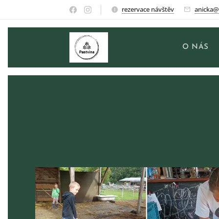
rezervace návštěv
anicka@
O NÁS