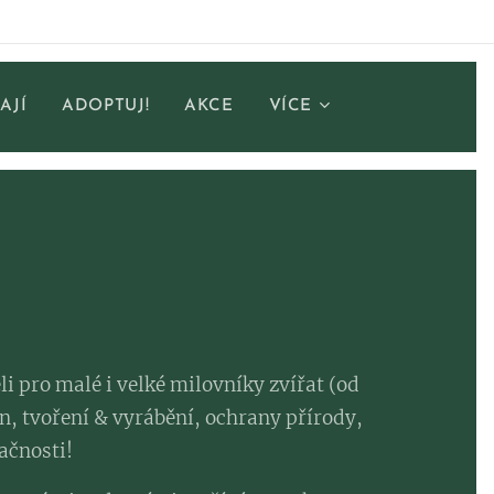
AJÍ
ADOPTUJ!
AKCE
VÍCE
li pro malé i velké milovníky zvířat (od
in, tvoření & vyrábění, ochrany přírody,
ačnosti!