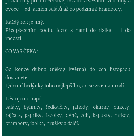
pravidelný přísun čerstvé, lokální a sezónní zeleniny a
ovoce – od jarních salátů až po podzimní brambory.
Každý rok je jiný.
Předplacením podílu jdete s námi do rizika – i do
radosti.
CO VÁS ČEKÁ?
Od konce dubna (někdy května) do cca listopadu
dostanete
týdenní bedýnky toho nejlepšího, co se zrovna urodí.
Pěstujeme např.:
saláty, bylinky, ředkvičky, jahody, okurky, cukety,
rajčata, papriky, fazolky, dýně, zelí, kapusty, mrkev,
brambory, jablka, hrušky a další.