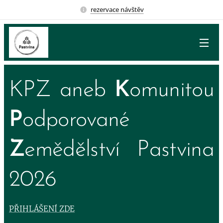
rezervace návštěv
KPZ aneb
K
omunitou
P
odporované
Z
emědělství Pastvina
2026
PŘIHLÁŠENÍ ZDE