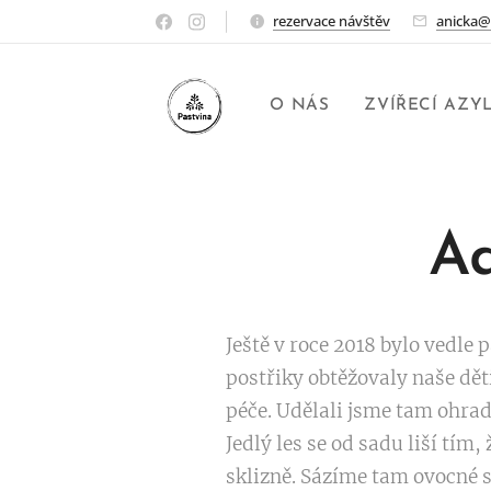
rezervace návštěv
anicka@
O NÁS
ZVÍŘECÍ AZY
Ad
Ještě v roce 2018 bylo vedle 
postřiky obtěžovaly naše dět
péče. Udělali jsme tam ohrad
Jedlý les se od sadu liší tí
sklizně. Sázíme tam ovocné s