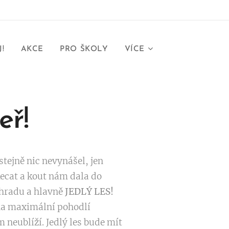
!
AKCE
PRO ŠKOLY
VÍCE
eř!
stejně nic nevynášel, jen
kecat a kout nám dala do
ahradu a hlavně
JEDLÝ LES!
 na maximální pohodlí
 neublíží. Jedlý les bude mít