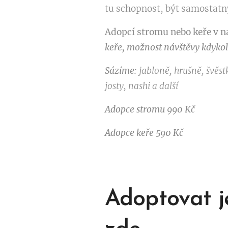
tu schopnost, být samostatný
Adopcí stromu nebo keře v n
keře, možnost návštěvy kdykoli
Sázíme:
jabloně, hrušně, švěst
josty, nashi a další
Adopce stromu 990 Kč
Adopce keře 590 Kč
Adoptovat je