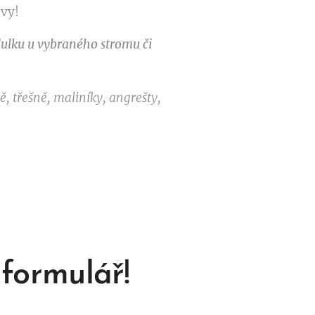
 vy!
dulku u vybraného stromu či
ě, třešně, maliníky, angrešty,
 formulář!