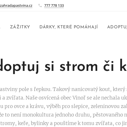
zahradapastvina.cz
777 778 133
L
ZÁŽITKY
DÁRKY, KTERÉ POMÁHAJÍ
ADOPTUJ
optuj si strom či k
pastviny pole s řepkou. Takový nanicovatý kout, který 
i a zvířata. Naše osvícená obec Vinoř se ale nechala u
u pro ovce a krávu, výběh pro slepice, zeleninovou z
m, že to není monokultura jednoho druhu, pěstovaného
tromy, keře, bylinky a pouštíme k tomu zvířata, co jim