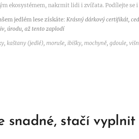
m ekosystémem, nakrmit lidi i zvířata. Podílejte se i
ašem jedlém lese získáte:
Krásný dárkový certifikát, ce
v, úrodu, až tento zaplodí
ky, kaštany (jedlé), moruše, ibišky, mochyně, gdoule, višn
 snadné, stačí vyplnit