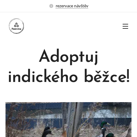
rezervace návštěv
Adoptuj
indického běžce!