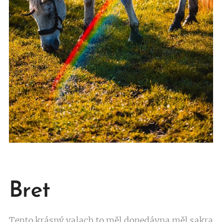
Bret
Tento krásný valach to měl donedávna měl sakra