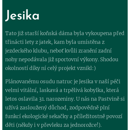
Jesika
Tato již starší koňská dáma byla vykoupena před
třinácti lety z jatek, kam byla umístěna z
jezdeckého klubu, neboť kvůli zranění zadní
nohy nepodávala již sportovní výkony. Shodou
okolností díky ní celý projekt vznikl:)
Plánovanému osudu natruc je Jesika v naší péči
velmi vitální, laskavá a trpělivá kobylka, která
letos oslavila 31. narozeniny. U nás na Pastvině si
užívá zasloužený důchod, zodpovědně plní
funkcí ekologické sekačky a příležitostně povozí
děti (někdy i v převleku za jednorožce!).