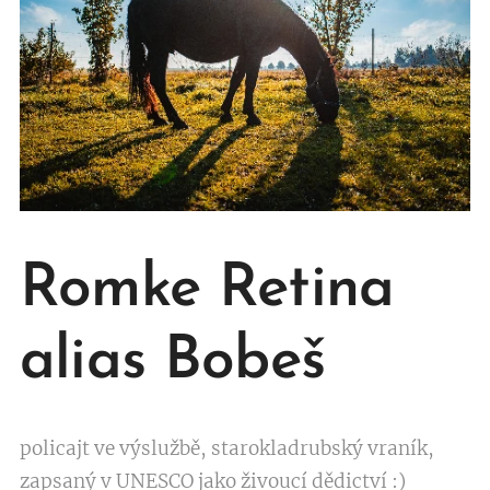
Romke Retina
alias Bobeš
policajt ve výslužbě, starokladrubský vraník,
zapsaný v UNESCO jako živoucí dědictví :)