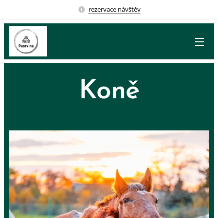
rezervace návštěv
Koně