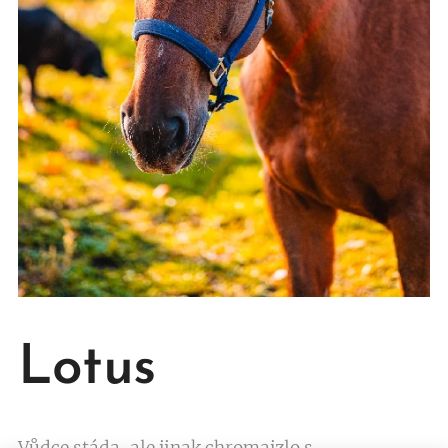
Lotus
Vůdce stáda, ale jinak chromajzlo s