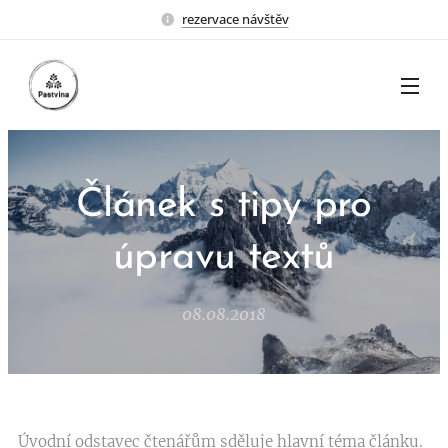
rezervace návštěv
Článek s tipy pro
úpravu textů
08.08.2018
Úvodní odstavec čtenářům sděluje hlavní téma článku.