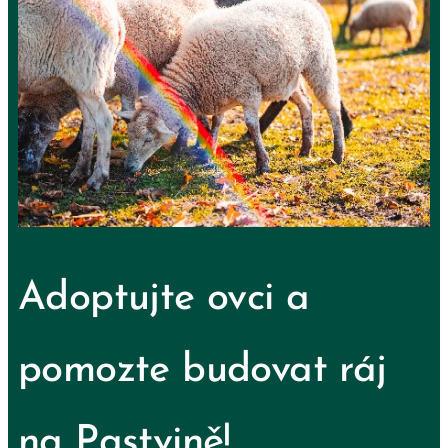
Adoptujte ovci a
pomozte budovat ráj
na Pastvině!
🌿