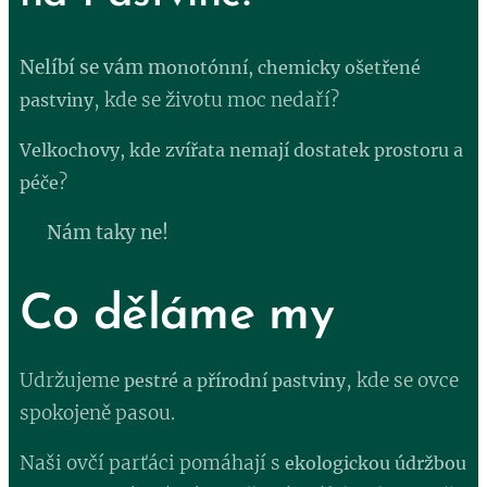
Nelíbí se vám m
onotónní, chemicky ošetřené
, kde se životu moc nedaří?
pastviny
Velkochovy, kde zvířata nemají dostatek prostoru a
?
péče
💥
Nám taky ne!
💥
Co děláme my
Udržujeme
, kde se ovce
pestré a přírodní pastviny
spokojeně pasou.
Naši ovčí parťáci pomáhají s
ekologickou údržbou