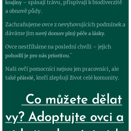
– spásají trávu, přispívají k biodiverzitě
krajiny
a obnově půdy.
Zachraňujeme ovce z nevyhovujících podmínek a
dáváme jim
.
nový domov plný péče a lásky
Ovce nestříháme na poslední chvíli – jejich
.¨
pohodlí je pro nás prioritou
Naši ovčí pomocníci nejsou jen pracovníci, ale
také
, kteří zlepšují život celé komunity.
přátelé
🫶
Co můžete dělat
vy? Adoptujte ovci a