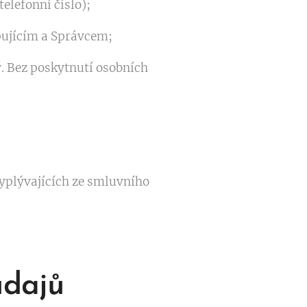
elefonní číslo);
pujícím a Správcem;
 Bez poskytnutí osobních
yplývajících ze smluvního
údajů