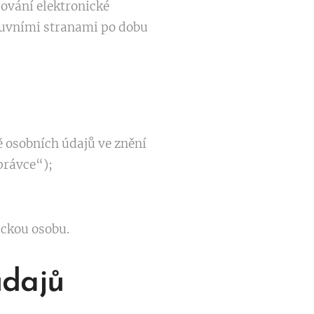
ování elektronické
luvními stranami po dobu
ě osobních údajů ve znění
právce“);
ickou osobu.
údajů