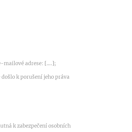
e-mailové adrese:
[….]
;
 došlo k porušení jeho práva
nutná k zabezpečení osobních