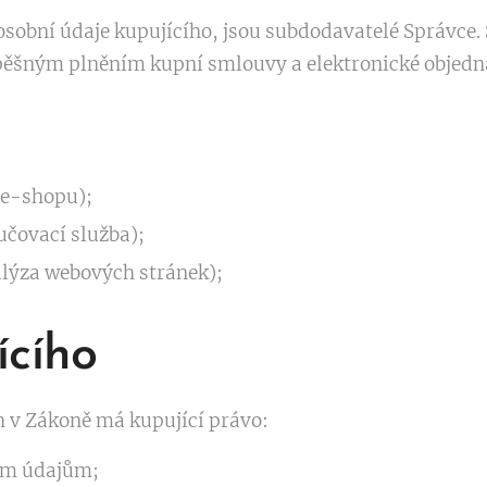
 osobní údaje kupujícího, jsou subdodavatelé Správce
pěšným plněním kupní smlouvy a elektronické objed
e-shopu);
učovací služba);
alýza webových stránek);
ícího
 v Zákoně má kupující právo:
ím údajům;