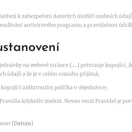
opatření k zabezpečení datových úložišť osobních úda
 používání antivirového programu a pravidelnou údržb
ustanovení
bjednávky na webové stránce
[….]
potvrzuje kupující, 
 údajů a že je v celém rozsahu přijímá;
 kupující zaškrtnutím políčka v objednávce;
Pravidla kdykoliv změnit. Novou verzi Pravidel je pov
tnost
[Datum]