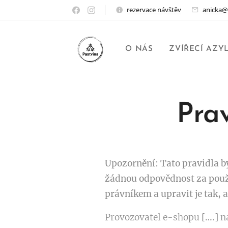
rezervace návštěv
anicka@
O NÁS
ZVÍŘECÍ AZY
Pra
Upozornění: Tato pravidla b
žádnou odpovědnost za použ
právníkem a upravit je tak,
Provozovatel e-shopu
[….]
n