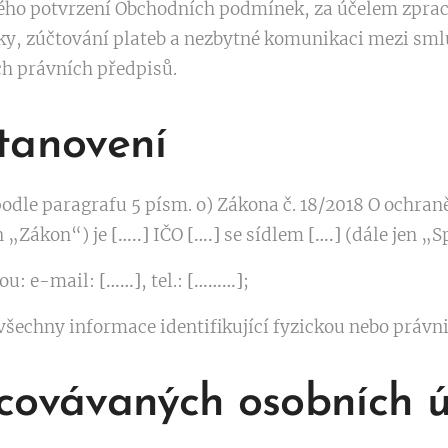
ého potvrzení Obchodních podmínek, za účelem zprac
ky, zúčtování plateb a nezbytné komunikaci mezi sm
h právních předpisů.
tanovení
dle paragrafu 5 písm. o) Zákona č. 18/2018 O ochran
n „Zákon“) je
[…..]
IČO
[….]
se sídlem
[….]
(dále jen „S
sou: e-mail:
[……]
, tel.:
[………]
;
všechny informace identifikující fyzickou nebo právn
covávaných osobních 