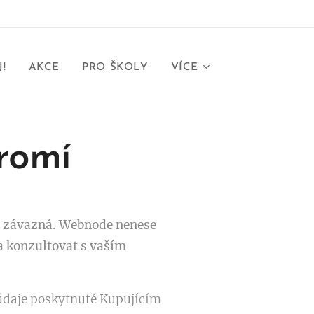
!
AKCE
PRO ŠKOLY
VÍCE
romí
ě závazná. Webnode nenese
 konzultovat s vaším
údaje poskytnuté Kupujícím