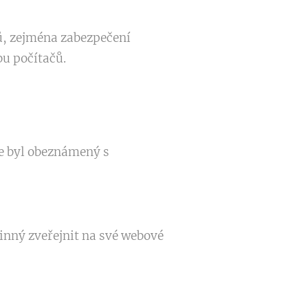
jů, zejména zabezpečení
u počítačů.
že byl obeznámený s
inný zveřejnit na své webové