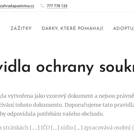
zahradapastvina.cz
777 778 133
L
ZÁŽITKY
DÁRKY, KTERÉ POMÁHAJÍ
ADOPTUJ
vidla ochrany souk
yla vytvořena jako vzorový dokument a nejsou právn
ívání tohoto dokumentu. Doporučujeme tato pravidla
 aby odpovídala potřebám vašeho obchodu.
a stránkách
[….]
IČO
[…]
sídlo
[…]
zpracovává osobní 